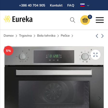
+386 40 704 905‬
Kontakt
FAQ
0
Domov
Trgovina
Bela tehnika
Pečice
HISENSE televizor
BEKO hladilnik z
5
%
58A6N, UHD 4K
zamrzovalnikom
Smart TV
B5RCNA365HDXBR
379,00
470,00
€
€
560,00
€