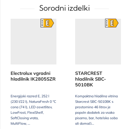
Sorodni izdelki
Electrolux vgradni
STARCREST
hladilnik IK2805SZR
hladilnik SBC-
5010BK
Energijski razred E, 252 l
Kompaktna hladilna vitrina
(230 l/22 l), NaturaFresh 0 °C
Starcrest SBC-5010BK s
cona (74 l), LED osvetlitev,
prostornino 46 litrov je
LowFrost, FlexiShelf,
popoln dodatek za vsako
SoftClosing vrata,
pisarno, bar, hotelsko sobo
MultiFlow, ...
ali domači...