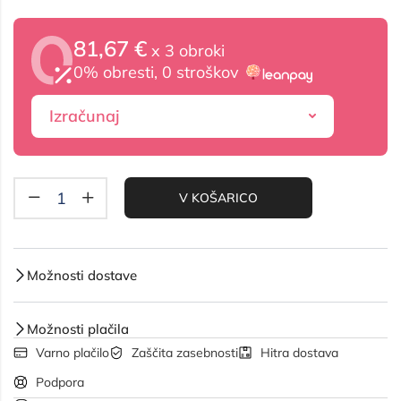
81,67 €
x 3 obroki
0% obresti, 0 stroškov
Izračunaj
V KOŠARICO
Možnosti dostave
Možnosti plačila
Varno plačilo
Zaščita zasebnosti
Hitra dostava
Podpora