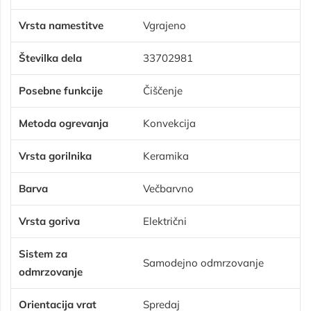
Vrsta namestitve
Vgrajeno
Številka dela
‎33702981
Posebne funkcije
Čiščenje
Metoda ogrevanja
Konvekcija
Vrsta gorilnika
Keramika
Barva
Večbarvno
Vrsta goriva
Električni
Sistem za
Samodejno odmrzovanje
odmrzovanje
Orientacija vrat
Spredaj