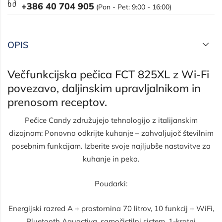
+386 40 704 905‬
(Pon - Pet: 9:00 - 16:00)
OPIS
Večfunkcijska pečica FCT 825XL z Wi-Fi
povezavo, daljinskim upravljalnikom in
prenosom receptov.
Pečice Candy združujejo tehnologijo z italijanskim
dizajnom: Ponovno odkrijte kuhanje – zahvaljujoč številnim
posebnim funkcijam. Izberite svoje najljubše nastavitve za
kuhanje in peko.
Poudarki:
Energijski razred A + prostornina 70 litrov, 10 funkcij + WiFi,
Bluetooth Aquactiva, samočistilni sistem, 1-kratni