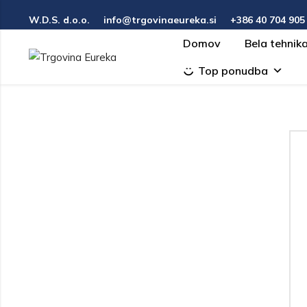
W.D.S. d.o.o.
info@trgovinaeureka.si
+386 40 704 905‬
Domov
Bela tehnik
Top ponudba